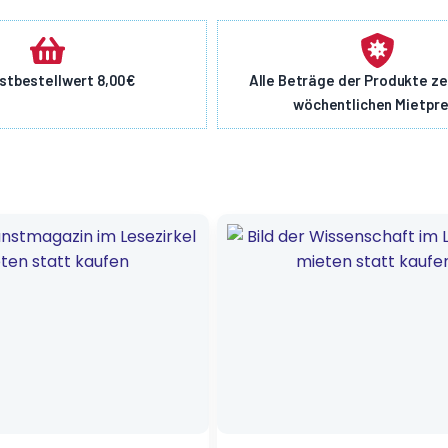
stbestellwert 8,00€
Alle Beträge der Produkte z
wöchentlichen Mietpre
her
Ursprünglicher
Aktueller
Preis
Preis
war:
ist:
8,20 €
1,35 €.