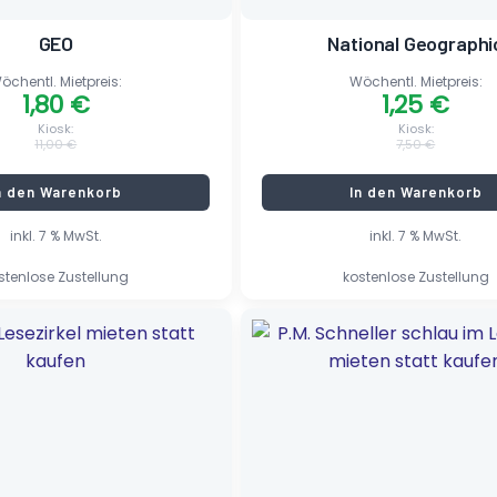
GEO
National Geographi
öchentl. Mietpreis:
Wöchentl. Mietpreis:
1,80
€
1,25
€
Kiosk:
Kiosk:
11,00
€
7,50
€
n den Warenkorb
In den Warenkorb
inkl. 7 % MwSt.
inkl. 7 % MwSt.
stenlose Zustellung
kostenlose Zustellung
her
Ursprünglicher
Aktueller
Preis
Preis
war:
ist:
5,20 €
1,20 €.