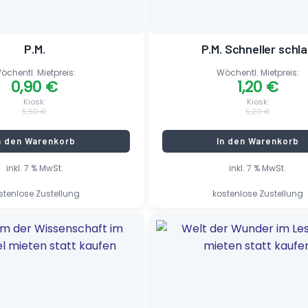
P.M.
P.M. Schneller schl
öchentl. Mietpreis:
Wöchentl. Mietpreis:
0,90
€
1,20
€
Kiosk:
Kiosk:
5,50
€
5,20
€
n den Warenkorb
In den Warenkorb
inkl. 7 % MwSt.
inkl. 7 % MwSt.
stenlose Zustellung
kostenlose Zustellung
her
Ursprünglicher
Aktueller
Preis
Preis
war:
ist:
5,50 €
0,90 €.