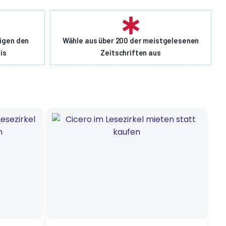
eigen den
Wähle aus über 200 der meistgelesenen
is
Zeitschriften aus
Ursprünglicher
Aktueller
Preis
Preis
war:
ist:
12,50 €
2,00 €.