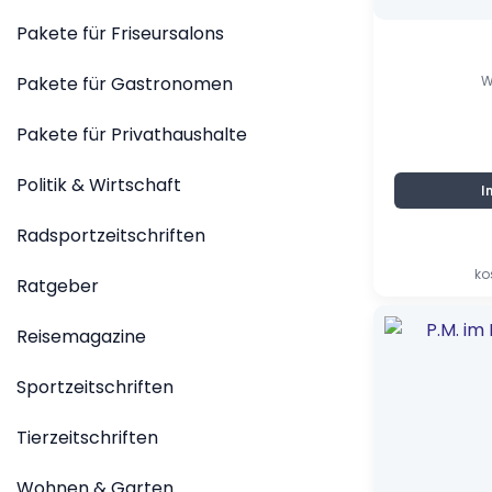
Pakete für Friseursalons
Pakete für Gastronomen
W
Pakete für Privathaushalte
Politik & Wirtschaft
I
Radsportzeitschriften
ko
Ratgeber
Ursprünglic
Aktueller
Reisemagazine
Preis
Preis
war:
ist:
5,50 €
0,90 €.
Sportzeitschriften
Tierzeitschriften
Wohnen & Garten