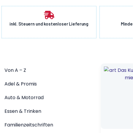
inkl. Steuern und kostenloser Lieferung
Minde
Ursprünglic
Aktueller
Von A – Z
Preis
Preis
war:
ist:
18,00 €
3,00 €.
Adel & Promis
Auto & Motorrad
Essen & Trinken
Familienzeitschriften