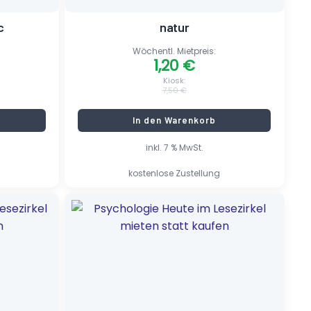
c
natur
Wöchentl. Mietpreis:
1,20
€
Kiosk:
7,50
€
In den Warenkorb
inkl. 7 % MwSt.
kostenlose Zustellung
Ursprünglicher
Aktueller
Preis
Preis
war:
ist:
9,20 €
1,45 €.