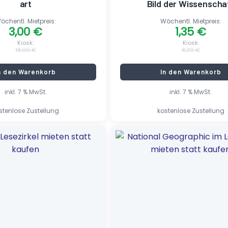
art
Bild der Wissenscha
öchentl. Mietpreis:
Wöchentl. Mietpreis:
3,00
€
1,35
€
Kiosk:
Kiosk:
18,00
€
8,20
€
n den Warenkorb
In den Warenkorb
inkl. 7 % MwSt.
inkl. 7 % MwSt.
stenlose Zustellung
kostenlose Zustellung
her
Ursprünglicher
Aktueller
Preis
Preis
war:
ist:
7,50 €
1,25 €.