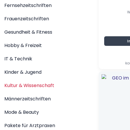
Fernsehzeitschriften
W
Frauenzeitschriften
Gesundheit & Fitness
I
Hobby & Freizeit
IT & Technik
ko
Kinder & Jugend
Ursprünglic
Aktueller
Preis
Preis
war:
ist:
Kultur & Wissenschaft
11,00 €
1,80 €.
Männerzeitschriften
Mode & Beauty
Pakete für Arztpraxen