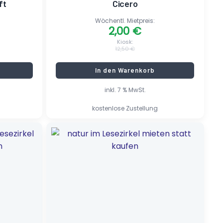
ft
Cicero
Wöchentl. Mietpreis:
2,00
€
Kiosk:
12,50
€
In den Warenkorb
inkl. 7 % MwSt.
kostenlose Zustellung
Ursprünglicher
Aktueller
Preis
Preis
war:
ist:
7,50 €
1,20 €.