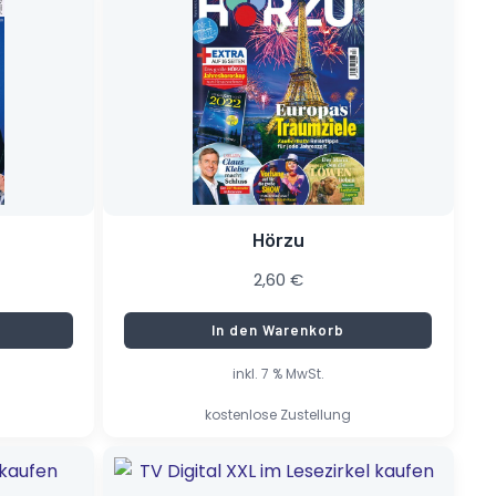
Hörzu
2,60
€
In den Warenkorb
inkl. 7 % MwSt.
kostenlose Zustellung
Ursprünglicher
Aktueller
Preis
Preis