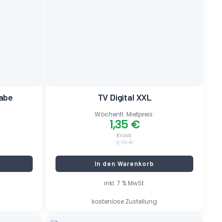
war:
ist:
2,70 €
1,35 €.
gabe
TV Digital XXL
Wöchentl. Mietpreis:
1,35
€
Kiosk:
2,70
€
In den Warenkorb
inkl. 7 % MwSt.
kostenlose Zustellung
Ursprünglicher
Aktueller