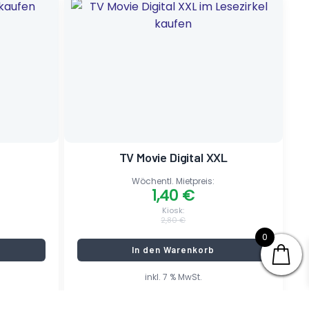
Preis
Preis
war:
ist:
2,80 €
1,40 €.
TV Movie Digital XXL
Wöchentl. Mietpreis:
1,40
€
Kiosk:
2,80
€
0
In den Warenkorb
inkl. 7 % MwSt.
kostenlose Zustellung