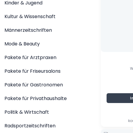
war:
ist:
Kinder & Jugend
4,90 €
0,40 €.
Kultur & Wissenschaft
Männerzeitschriften
Mode & Beauty
Pakete für Arztpraxen
W
Pakete für Friseursalons
Pakete für Gastronomen
Pakete für Privathaushalte
I
Politik & Wirtschaft
ko
Radsportzeitschriften