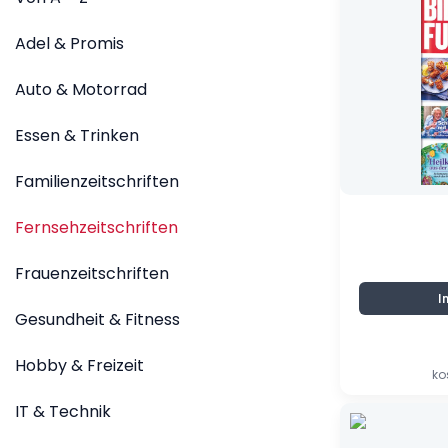
Adel & Promis
Auto & Motorrad
Essen & Trinken
Familienzeitschriften
Fernsehzeitschriften
Frauenzeitschriften
I
Gesundheit & Fitness
Hobby & Freizeit
ko
IT & Technik
Ursprünglic
Aktueller
Preis
Preis