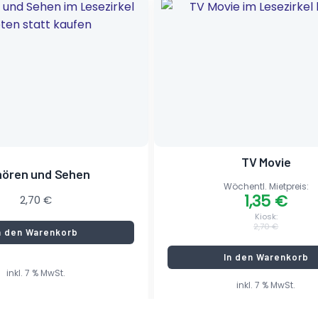
Preis
Preis
war:
ist:
2,70 €
1,35 €.
TV Movie
hören und Sehen
Wöchentl. Mietpreis:
1,35
€
2,70
€
Kiosk:
2,70
€
n den Warenkorb
In den Warenkorb
inkl. 7 % MwSt.
inkl. 7 % MwSt.
stenlose Zustellung
kostenlose Zustellung