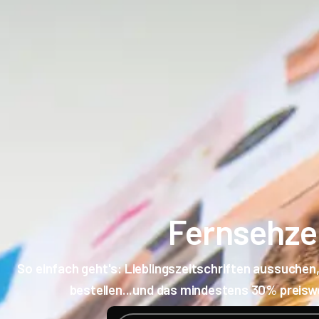
Fernsehze
So einfach geht's: Lieblingszeitschriften aussuchen,
bestellen...und das mindestens 30% preiswe
Products