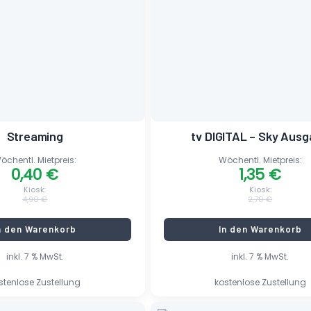
war:
ist:
2,70 €
1,35 €.
Streaming
tv DIGITAL – Sky Aus
öchentl. Mietpreis:
Wöchentl. Mietpreis:
0,40
€
1,35
€
Kiosk:
Kiosk:
4,90
€
2,70
€
n den Warenkorb
In den Warenkorb
inkl. 7 % MwSt.
inkl. 7 % MwSt.
stenlose Zustellung
kostenlose Zustellung
Ursprünglicher
Aktueller