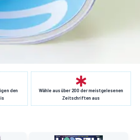
eigen den
Wähle aus über 200 der meistgelesenen
is
Zeitschriften aus