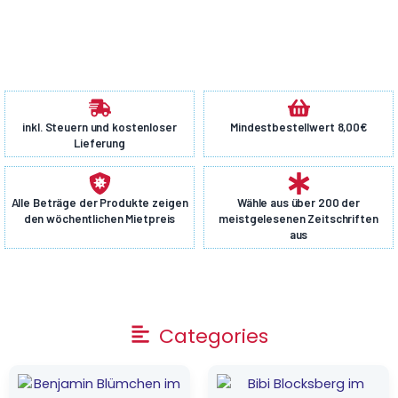
inkl. Steuern und kostenloser
Mindestbestellwert 8,00€
Lieferung
Alle Beträge der Produkte zeigen
Wähle aus über 200 der
den wöchentlichen Mietpreis
meistgelesenen Zeitschriften
aus
Main
Categories
Menu
Ursprünglicher
Aktueller
Ursprünglicher
Aktueller
Preis
Preis
Preis
Preis