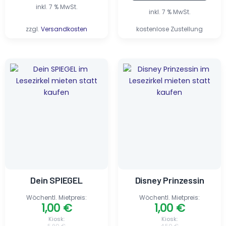
inkl. 7 % MwSt.
inkl. 7 % MwSt.
zzgl.
Versandkosten
kostenlose Zustellung
Ursprünglicher
Aktueller
Ursprünglicher
Aktueller
Preis
Preis
Preis
Preis
war:
ist:
war:
ist:
5,90 €
1,00 €.
4,50 €
1,00 €.
Dein SPIEGEL
Disney Prinzessin
Wöchentl. Mietpreis:
Wöchentl. Mietpreis:
1,00
€
1,00
€
Kiosk:
Kiosk: