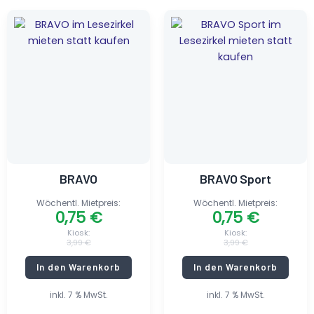
Ursprünglicher
Aktueller
Ursprünglicher
Aktueller
Preis
Preis
Preis
Preis
war:
ist:
war:
ist:
3,99 €
0,75 €.
3,99 €
0,75 €.
BRAVO
BRAVO Sport
Wöchentl. Mietpreis:
Wöchentl. Mietpreis:
0,75
€
0,75
€
Kiosk:
Kiosk:
3,99
€
3,99
€
In den Warenkorb
In den Warenkorb
inkl. 7 % MwSt.
inkl. 7 % MwSt.