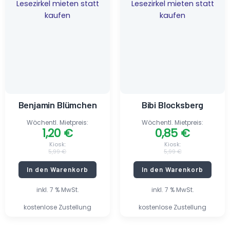
war:
ist:
war:
ist:
5,99 €
1,20 €.
5,99 €
0,85 €.
Benjamin Blümchen
Bibi Blocksberg
Wöchentl. Mietpreis:
Wöchentl. Mietpreis:
1,20
€
0,85
€
Kiosk:
Kiosk:
5,99
€
5,99
€
In den Warenkorb
In den Warenkorb
inkl. 7 % MwSt.
inkl. 7 % MwSt.
kostenlose Zustellung
kostenlose Zustellung