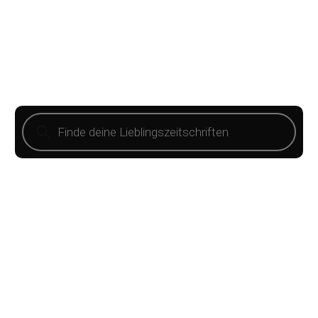
So einfach geht's: Lieblingszeitschriften
aussuchen, in den Warenkorb legen und mit
wenigen Klicks direkt bestellen...und das
mindestens 30% preiswerter als am Kiosk und
ohne Mindestlaufzeit.
Products
search