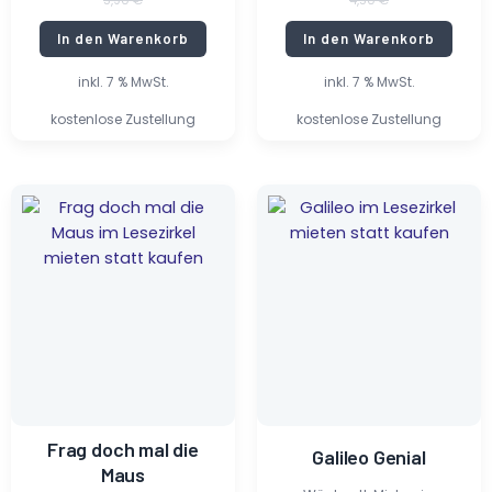
5,90
€
4,50
€
In den Warenkorb
In den Warenkorb
inkl. 7 % MwSt.
inkl. 7 % MwSt.
kostenlose Zustellung
kostenlose Zustellung
Ursprünglicher
Aktueller
Ursprünglicher
Aktueller
Preis
Preis
Preis
Preis
war:
ist:
war:
ist:
5,99 €
0,80 €.
5,99 €
0,50 €.
Frag doch mal die
Galileo Genial
Maus