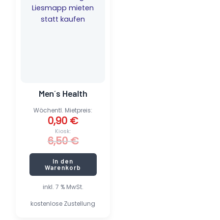
6,50 €
0,90 €.
Men´s Health
Wöchentl. Mietpreis:
0,90
€
Kiosk:
6,50
€
In den
Warenkorb
inkl. 7 % MwSt.
kostenlose Zustellung