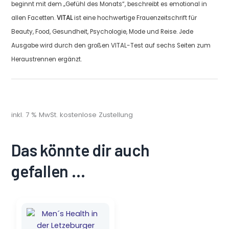
beginnt mit dem „Gefühl des Monats“, beschreibt es emotional in
allen Facetten.
VITAL
ist eine hochwertige Frauenzeitschrift für
Beauty, Food, Gesundheit, Psychologie, Mode und Reise. Jede
Ausgabe wird durch den großen VITAL-Test auf sechs Seiten zum
Heraustrennen ergänzt.
inkl. 7 % MwSt.
kostenlose Zustellung
Das könnte dir auch
gefallen …
Ursprünglicher
Aktueller
Preis
Preis
war:
ist: