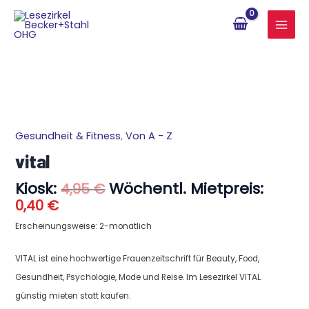
Zum
Inhalt
springen
Aktueller
Ursprünglicher
Gesundheit & Fitness
,
Von A - Z
vital
Preis
Preis
Menge
vital
ist:
war:
0,40 €.
4,95 €
Kiosk:
Wöchentl. Mietpreis:
4,95
€
0,40
€
Erscheinungsweise: 2-monatlich
VITAL ist eine hochwertige Frauenzeitschrift für Beauty, Food,
Gesundheit, Psychologie, Mode und Reise. Im Lesezirkel VITAL
günstig mieten statt kaufen.