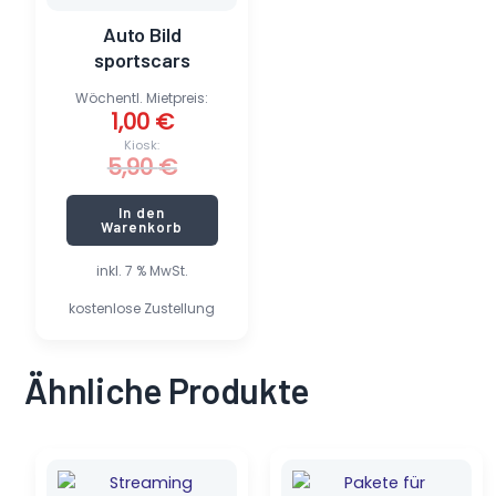
Auto Bild
sportscars
Wöchentl. Mietpreis:
1,00
€
Kiosk:
5,90
€
In den
Warenkorb
inkl. 7 % MwSt.
kostenlose Zustellung
Ähnliche Produkte
Ursprünglicher
Aktueller
Dieses
Preis
Preis
Produkt