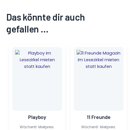
Das könnte dir auch
gefallen …
Ursprünglicher
Aktueller
Ursprünglicher
Aktueller
Preis
Preis
Preis
Preis
war:
ist:
war:
ist:
12,90 €
2,10 €.
7,50 €
1,20 €.
Playboy
11 Freunde
Wöchentl. Mietpreis:
Wöchentl. Mietpreis: