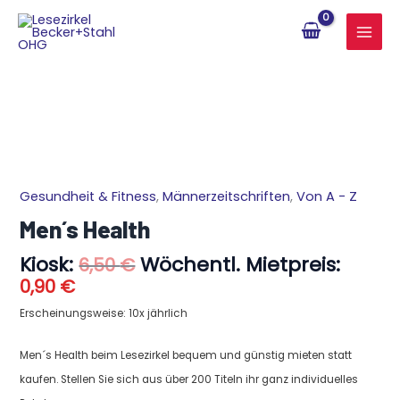
Zum
Inhalt
springen
Aktueller
Ursprünglicher
Gesundheit & Fitness
,
Männerzeitschriften
,
Von A - Z
Men
Preis
Preis
´s
Men´s Health
ist:
war:
Health
0,90 €.
6,50 €
Kiosk:
Wöchentl. Mietpreis:
Menge
6,50
€
0,90
€
Erscheinungsweise: 10x jährlich
Men´s Health beim Lesezirkel bequem und günstig mieten statt
kaufen. Stellen Sie sich aus über 200 Titeln ihr ganz individuelles