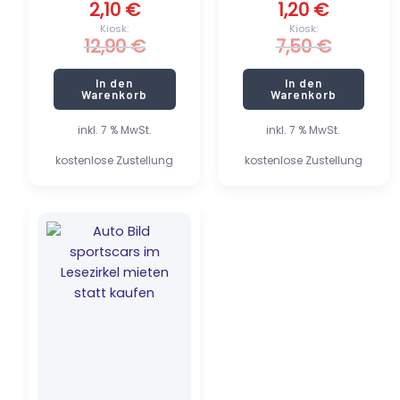
2,10
€
1,20
€
Kiosk:
Kiosk:
12,90
€
7,50
€
In den
In den
Warenkorb
Warenkorb
inkl. 7 % MwSt.
inkl. 7 % MwSt.
kostenlose Zustellung
kostenlose Zustellung
Ursprünglicher
Aktueller
Preis
Preis
war:
ist:
5,90 €
1,00 €.