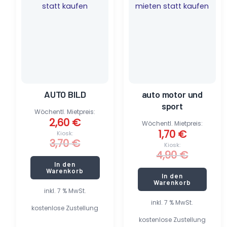
3,70 €
2,60 €.
4,90 €
1,70 €.
AUTO BILD
auto motor und
sport
Wöchentl. Mietpreis:
2,60
€
Wöchentl. Mietpreis:
1,70
€
Kiosk:
3,70
€
Kiosk:
4,90
€
In den
Warenkorb
In den
Warenkorb
inkl. 7 % MwSt.
inkl. 7 % MwSt.
kostenlose Zustellung
kostenlose Zustellung