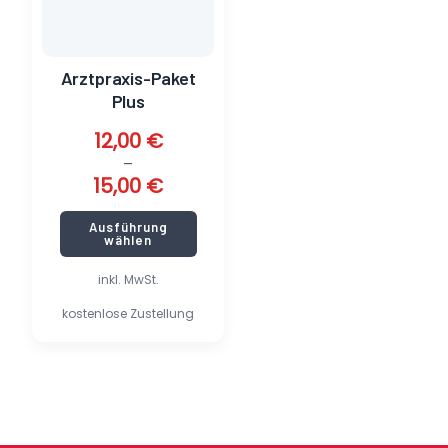
können
auf
der
Arztpraxis-Paket
Produktseite
Plus
gewählt
werden
12,00
€
–
15,00
€
Ausführung
wählen
inkl. MwSt.
kostenlose Zustellung