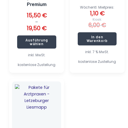
Produktseite
Premium
gewählt
Wöchentl. Mietpreis:
1,10
€
werden
15,50
€
Kiosk:
–
6,00
€
19,50
€
In den
Ausführung
Warenkorb
wählen
inkl. 7 % MwSt.
inkl. MwSt.
kostenlose Zustellung
kostenlose Zustellung
Dieses
Produkt
weist
mehrere
Varianten
auf.
Die
Optionen