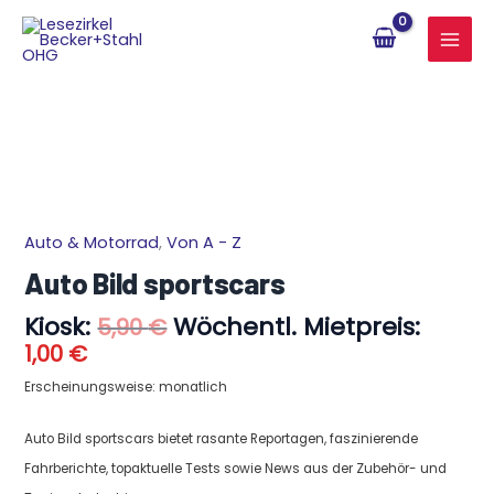
Zum
Inhalt
springen
Aktueller
Ursprünglicher
Auto & Motorrad
,
Von A - Z
Auto
Preis
Preis
Bild
Auto Bild sportscars
ist:
war:
sportscars
1,00 €.
5,90 €
Kiosk:
Wöchentl. Mietpreis:
Menge
5,90
€
1,00
€
Erscheinungsweise: monatlich
Auto Bild sportscars bietet rasante Reportagen, faszinierende
Fahrberichte, topaktuelle Tests sowie News aus der Zubehör- und