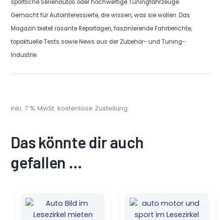
sportliche Serienautos oder hochwertige Tuningfahrzeuge.
Gemacht für Autointeressierte, die wissen, was sie wollen. Das
Magazin bietet rasante Reportagen, faszinierende Fahrberichte,
topaktuelle Tests sowie News aus der Zubehör- und Tuning-
Industrie.
inkl. 7 % MwSt.
kostenlose Zustellung
Das könnte dir auch
gefallen …
Ursprünglicher
Aktueller
Ursprünglicher
Aktueller
Preis
Preis
Preis
Preis
war:
ist:
war:
ist: