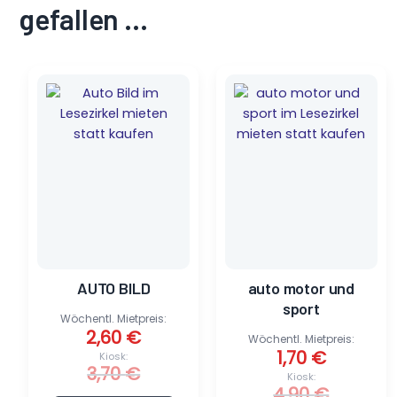
gefallen …
Ursprünglicher
Aktueller
Ursprünglicher
Aktueller
Preis
Preis
Preis
Preis
war:
ist:
war:
ist:
3,70 €
2,60 €.
4,90 €
1,70 €.
AUTO BILD
auto motor und
sport
Wöchentl. Mietpreis:
2,60
€
Wöchentl. Mietpreis:
1,70
€
Kiosk:
3,70
€
Kiosk:
4,90
€