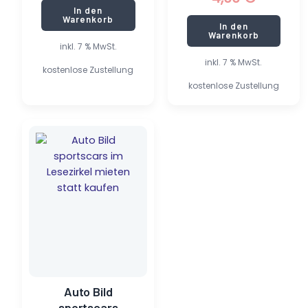
In den
Warenkorb
In den
Warenkorb
inkl. 7 % MwSt.
inkl. 7 % MwSt.
kostenlose Zustellung
kostenlose Zustellung
Ursprünglicher
Aktueller
Preis
Preis
war:
ist:
5,90 €
1,00 €.
Auto Bild
sportscars