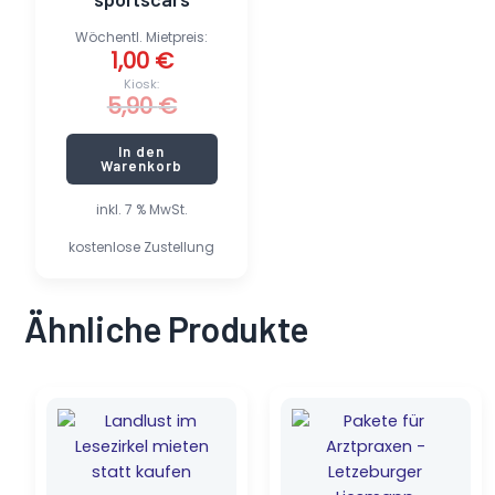
Wöchentl. Mietpreis:
1,00
€
Kiosk:
5,90
€
In den
Warenkorb
inkl. 7 % MwSt.
kostenlose Zustellung
Ähnliche Produkte
Ursprünglicher
Aktueller
Dieses
Preis
Preis
Produkt
war:
ist:
weist
5,20 €
0,45 €.
mehrere