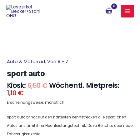
Zum
Inhalt
springen
Aktueller
Ursprünglicher
Auto & Motorrad
,
Von A - Z
sport
Preis
Preis
auto
sport auto
ist:
war:
Menge
1,10 €.
6,50 €
Kiosk:
Wöchentl. Mietpreis:
6,50
€
1,10
€
Erscheinungsweise: monatlich
sport auto bringt auf den härtesten Rennstrecken alle sportlichen
Autos ans Limit ihrer Hochleistungstechnik. Dazu Berichte über neue
Fahrzeugkonzepte.