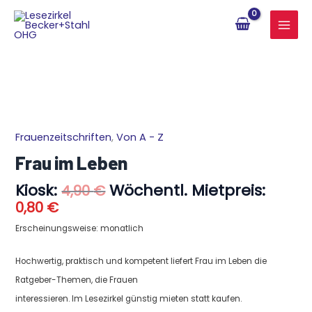
Zum
Inhalt
springen
Aktueller
Ursprünglicher
Frauenzeitschriften
,
Von A - Z
Frau
Preis
Preis
im
Frau im Leben
ist:
war:
Leben
0,80 €.
4,90 €
Kiosk:
Wöchentl. Mietpreis:
Menge
4,90
€
0,80
€
Erscheinungsweise: monatlich
Hochwertig, praktisch und kompetent liefert Frau im Leben die
Ratgeber-Themen, die Frauen
interessieren. Im Lesezirkel günstig mieten statt kaufen.