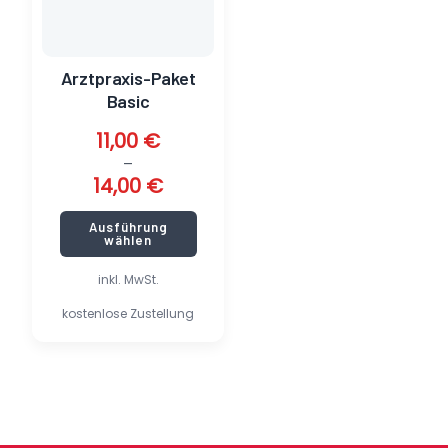
können
auf
der
Arztpraxis-Paket
Produktseite
Basic
gewählt
werden
11,00
€
–
14,00
€
Ausführung
wählen
inkl. MwSt.
kostenlose Zustellung