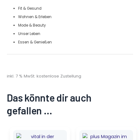
Fit & Gesund
Wohnen & Erleben
Mode & Beauty
Unser Leben
Essen & Genießen
inkl. 7 % MwSt.
kostenlose Zustellung
Das könnte dir auch
gefallen …
Ursprünglicher
Aktueller
Ursprünglicher
Aktueller
Preis
Preis
Preis
Preis