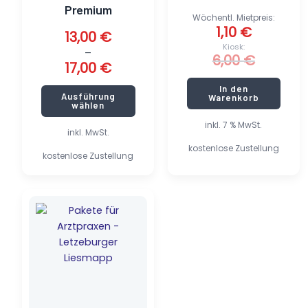
Produktseite
Premium
gewählt
Wöchentl. Mietpreis:
1,10
€
werden
13,00
€
Kiosk:
–
6,00
€
17,00
€
In den
Ausführung
Warenkorb
wählen
inkl. 7 % MwSt.
inkl. MwSt.
kostenlose Zustellung
kostenlose Zustellung
Dieses
Produkt
weist
mehrere
Varianten
auf.
Die
Optionen