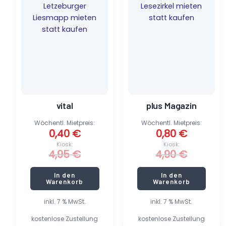
war:
ist:
war:
ist:
4,95 €
0,40 €.
4,90 €
0,80 €.
vital
plus Magazin
Wöchentl. Mietpreis:
Wöchentl. Mietpreis:
0,40
€
0,80
€
Kiosk:
Kiosk:
4,95
€
4,90
€
In den
In den
Warenkorb
Warenkorb
inkl. 7 % MwSt.
inkl. 7 % MwSt.
kostenlose Zustellung
kostenlose Zustellung