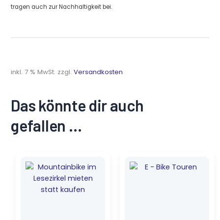
tragen auch zur Nachhaltigkeit bei.
inkl. 7 % MwSt.
zzgl.
Versandkosten
Das könnte dir auch
gefallen …
Ursprünglicher
Aktueller
Ursprünglicher
Aktueller
Preis
Preis
Preis
Preis
war:
ist:
war:
ist:
7,99 €
1,35 €.
6,50 €
0,35 €.