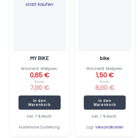
7,90 €
0,65 €.
8,90 €
1,50 €.
MY BIKE
bike
Wöchentl. Mietpreis:
Wöchentl. Mietpreis:
0,65
€
1,50
€
Kiosk:
Kiosk:
7,90
€
8,90
€
In den
In den
Warenkorb
Warenkorb
inkl. 7 % MwSt.
inkl. 7 % MwSt.
kostenlose Zustellung
zzgl.
Versandkosten