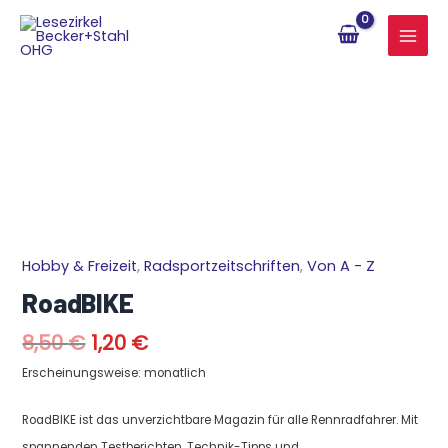
Zum
Inhalt
springen
Ursprünglicher
Aktueller
Hobby & Freizeit
,
Radsportzeitschriften
,
Von A - Z
RoadBIKE
Preis
Preis
Menge
RoadBIKE
war:
ist:
8,50 €
1,20 €.
8,50
€
1,20
€
Erscheinungsweise: monatlich
RoadBIKE ist das unverzichtbare Magazin für alle Rennradfahrer. Mit
spannenden Testberichten, Technik-Tipps und