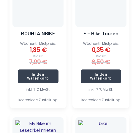
MOUNTAINBIKE
E – Bike Touren
Wöchentl. Mietpreis:
Wöchentl. Mietpreis:
1,35
€
0,35
€
Kiosk:
Kiosk:
7,99
€
6,50
€
In den
In den
Warenkorb
Warenkorb
inkl. 7 % MwSt.
inkl. 7 % MwSt.
kostenlose Zustellung
kostenlose Zustellung
Ursprünglicher
Aktueller
Ursprünglicher
Aktueller
Preis
Preis
Preis
Preis
war:
ist:
war:
ist: