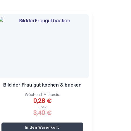
Ursprünglicher
Aktueller
Preis
Preis
war:
ist:
3,40 €
0,28 €.
Bild der Frau gut kochen & backen
Wöchentl. Mietpreis:
0,28
€
Kiosk:
3,40
€
In den Warenkorb