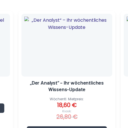
Ursprünglicher
Aktueller
Preis
Preis
war:
ist:
26,80 €
18,60 €.
„Der Analyst“ – Ihr wöchentliches
Wissens-Update
Wöchentl. Mietpreis:
18,60
€
Kiosk:
26,80
€