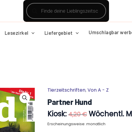
Products
search
Umschlagbar werb
Lesezirkel
Liefergebiet
Ursprünglic
Tierzeitschriften
,
Von A - Z
Partner
Preis
Hund
Partner Hund
war:
Menge
4,20 €
Kiosk:
Wöchentl. Mi
4,20
€
Erscheinungsweise: monatlich