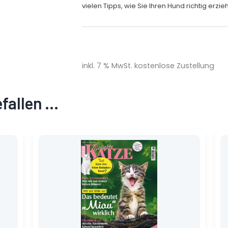
vielen Tipps, wie Sie Ihren Hund richtig erzi
inkl. 7 % MwSt.
kostenlose Zustellung
efallen …
Ursprünglicher
Aktueller
Preis
Preis
war:
ist:
4,20 €
0,70 €.