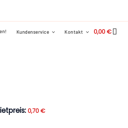
0,00
€
en!
Kundenservice
Kontakt
her
Aktueller
Preis
ist:
0,70 €.
etpreis:
0,70
€