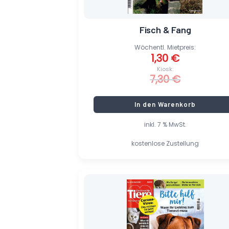
Fisch & Fang
Wöchentl. Mietpreis:
1,30
€
Kiosk:
7,30
€
In den Warenkorb
inkl. 7 % MwSt.
kostenlose Zustellung
Ursprünglicher
Aktueller
Preis
Preis
war:
ist:
4,20 €
0,65 €.