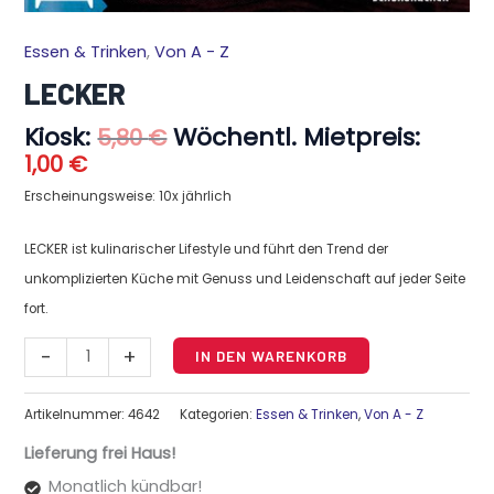
Aktueller
Ursprünglicher
Essen & Trinken
,
Von A - Z
LECKER
Preis
Preis
Menge
LECKER
ist:
war:
1,00 €.
5,80 €
Kiosk:
Wöchentl. Mietpreis:
5,80
€
1,00
€
Erscheinungsweise: 10x jährlich
LECKER ist kulinarischer Lifestyle und führt den Trend der
unkomplizierten Küche mit Genuss und Leidenschaft auf jeder Seite
fort.
Alternative:
-
+
IN DEN WARENKORB
Artikelnummer:
4642
Kategorien:
Essen & Trinken
,
Von A - Z
Lieferung frei Haus!
Monatlich kündbar!