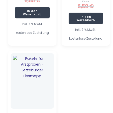
9,50
€
Kiosk:
6,50
€
In den
Warenkorb
In den
Warenkorb
inkl. 7 % MwSt.
inkl. 7 % MwSt.
kostenlose Zustellung
kostenlose Zustellung
Dieses
Produkt
weist
mehrere
Varianten
auf.
Die
Optionen
können
auf
der