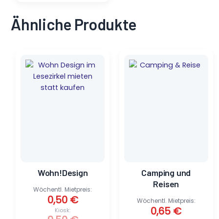
Ähnliche Produkte
Ursprünglicher
Aktueller
Ursprünglicher
Aktueller
Preis
Preis
Preis
Preis
war:
ist:
war:
ist:
9,50 €
0,50 €.
6,50 €
0,65 €.
Wohn!Design
Camping und
Reisen
Wöchentl. Mietpreis:
0,50
€
Wöchentl. Mietpreis:
0,65
€
Kiosk: