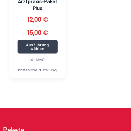
Arztpraxis-Paket
Produktseite
Plus
gewählt
werden
12,00
€
–
15,00
€
Ausführung
wählen
inkl. MwSt.
kostenlose Zustellung
Pakete