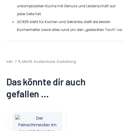
unkomplizierten Küche mit Genuss und Leidenschaft auf
jeder Seite fort.
LECKER steht für Kochen und Getränke, stellt die besten
Küchenhelfer sowie alles rund um den „gedeckten Tisch“ vor.
inkl. 7 % MwSt.
kostenlose Zustellung
Das könnte dir auch
gefallen …
Ursprünglicher
Aktueller
Preis
Preis
war:
ist:
13,90 €
2,20 €.