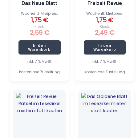
Das Neue Blatt
Freizeit Revue
Wöchentl. Mietpreis:
Wöchentl. Mietpreis:
1,75
€
1,75
€
Kiosk:
Kiosk:
2,59
€
2,49
€
In den
In den
Warenkorb
Warenkorb
inkl. 7 % MwSt.
inkl. 7 % MwSt.
kostenlose Zustellung
kostenlose Zustellung
Ursprünglicher
Aktueller
Ursprünglicher
Aktueller
Preis
Preis
Preis
Preis
war:
ist:
war:
ist:
1,69 €
0,30 €.
2,59 €
1,75 €.