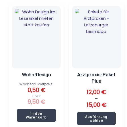
Ursprünglicher
Aktueller
Dieses
Preis
Preis
Produkt
war:
ist:
weist
9,50 €
0,50 €.
mehrere
Varianten
auf.
Die
Optionen
können
auf
der
Wohn!Design
Arztpraxis-Paket
Produktseite
Plus
gewählt
Wöchentl. Mietpreis:
0,50
€
werden
12,00
€
Kiosk:
–
9,50
€
15,00
€
In den
Ausführung
Warenkorb
wählen