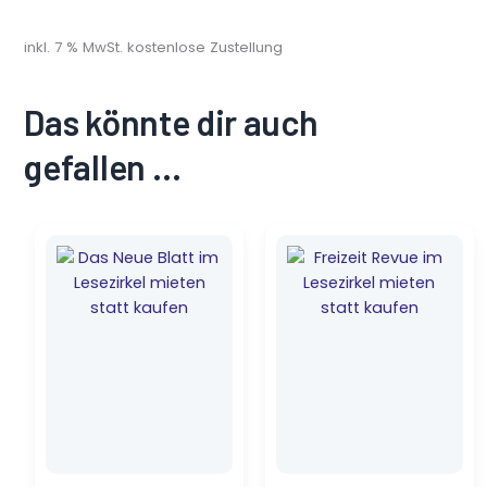
inkl. 7 % MwSt.
kostenlose Zustellung
Das könnte dir auch
gefallen …
Ursprünglicher
Aktueller
Ursprünglicher
Aktueller
Preis
Preis
Preis
Preis
war:
ist:
war:
ist:
2,59 €
1,75 €.
2,49 €
1,75 €.