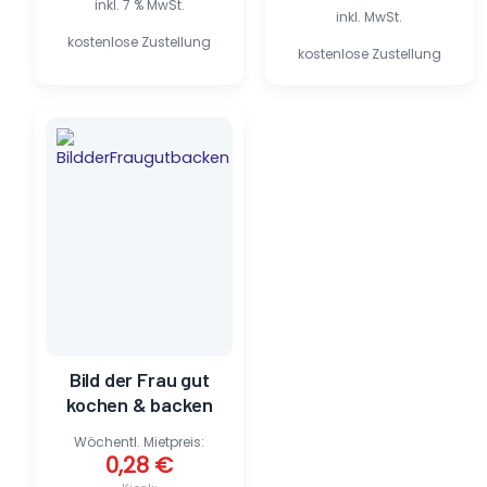
inkl. 7 % MwSt.
inkl. MwSt.
kostenlose Zustellung
kostenlose Zustellung
Ursprünglicher
Aktueller
Preis
Preis
war:
ist:
3,40 €
0,28 €.
Bild der Frau gut
kochen & backen
Wöchentl. Mietpreis:
0,28
€