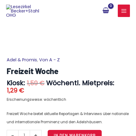
Zum
Inhalt
springen
Aktueller
Ursprünglicher
Adel & Promis
,
Von A - Z
Freizeit
Preis
Preis
Woche
Freizeit Woche
ist:
war:
Menge
1,29 €.
1,59 €
Kiosk:
Wöchentl. Mietpreis:
1,59
€
1,29
€
Erscheinungsweise: wöchentlich
Freizeit Woche bietet aktuelle Reportagen & Interviews über nationale
und internationale Prominenz und den Adelshäusern.
-
+
IN DEN WARENKORB