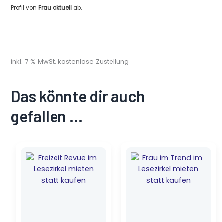
Profil von
Frau aktuell
ab.
inkl. 7 % MwSt.
kostenlose Zustellung
Das könnte dir auch
gefallen …
Ursprünglicher
Aktueller
Ursprünglicher
Aktueller
Preis
Preis
Preis
Preis
war:
ist:
war:
ist:
2,49 €
1,75 €.
1,69 €
1,20 €.