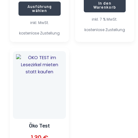
In den
Ausführung
Warenkorb
wählen
inkl. 7 % MwSt.
inkl. MwSt.
kostenlose Zustellung
kostenlose Zustellung
Ursprünglicher
Aktueller
Preis
Preis
war:
ist:
7,80 €
1,30 €.
Öko Test