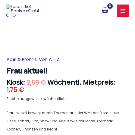
Zum
Inhalt
springen
Aktueller
Ursprünglicher
Adel & Promis
,
Von A - Z
Frau
Preis
Preis
aktuell
Frau aktuell
ist:
war:
Menge
1,75 €.
2,59 €
Kiosk:
Wöchentl. Mietpreis:
2,59
€
1,75
€
Erscheinungsweise: wöchentlich
Frau aktuell bewegt durch Themen aus der Welt der Promis aus
Gesellschaft, Film, Show und Adel sowie mit Mode, Kosmetik,
Kochen, Finanzen und Recht.