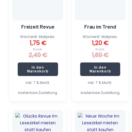
Freizeit Revue
Frau im Trend
Wöchentl. Mietpreis:
Wöchentl. Mietpreis:
1,75
€
1,20
€
Kiosk:
Kiosk:
2,49
€
1,69
€
In den
In den
Warenkorb
Warenkorb
inkl. 7 % MwSt.
inkl. 7 % MwSt.
kostenlose Zustellung
kostenlose Zustellung
Ursprünglicher
Aktueller
Ursprünglicher
Aktueller
Preis
Preis
Preis
Preis
war:
ist:
war:
ist:
1,69 €
1,18 €.
1,69 €
1,15 €.