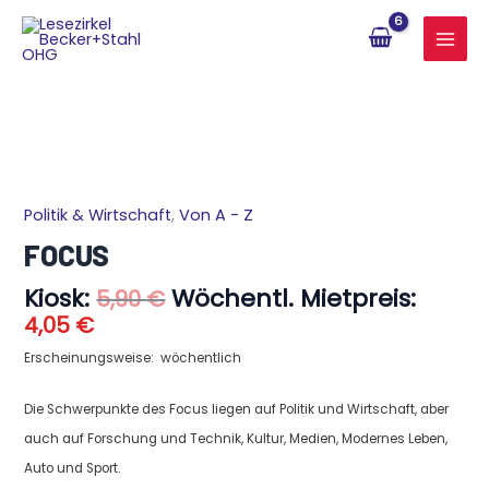
Zum
Inhalt
springen
Aktueller
Ursprünglicher
Politik & Wirtschaft
,
Von A - Z
FOCUS
Preis
Preis
Menge
FOCUS
ist:
war:
4,05 €.
5,90 €
Kiosk:
Wöchentl. Mietpreis:
5,90
€
4,05
€
Erscheinungsweise: wöchentlich
Die Schwerpunkte des Focus liegen auf Politik und Wirtschaft, aber
auch auf Forschung und Technik, Kultur, Medien, Modernes Leben,
Auto und Sport.